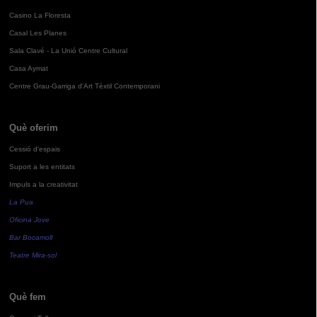
Casino La Floresta
Casal Les Planes
Sala Clavé - La Unió Centre Cultural
Casa Aymat
Centre Grau-Garriga d'Art Tèxtil Contemporani
Què oferim
Cessió d'espais
Suport a les entitats
Impuls a la creativitat
La Pua
Oficina Jove
Bar Bocamoll
Teatre Mira-sol
Què fem