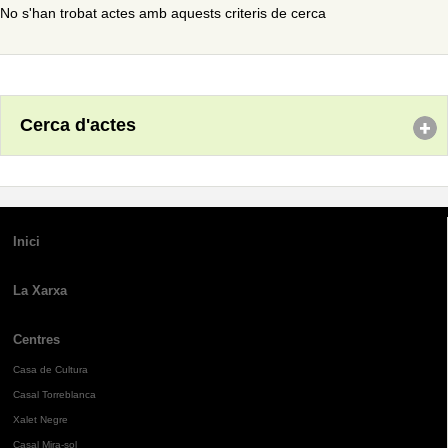
No s'han trobat actes amb aquests criteris de cerca
Cerca d'actes
Inici
La Xarxa
Centres
Casa de Cultura
Casal Torreblanca
Xalet Negre
Casal Mira-sol