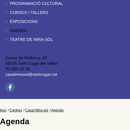
PROGRAMACIÓ CULTURAL
CURSOS I TALLERS
EXPOSICIONS
AGENDA
TEATRE DE MIRA-SOL
Carrer de Mallorca, 42
08195 Sant Cugat del Vallès
93 589 20 18
casalmirasol@santcugat.cat
Inici
Centres
Casal Mira-sol
Agenda
Agenda