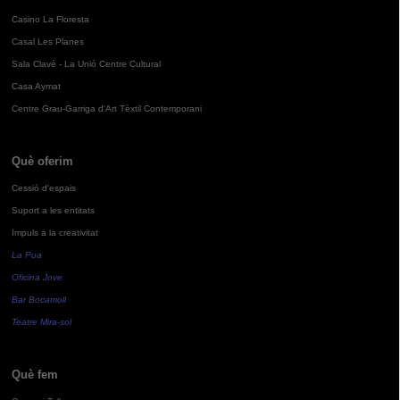
Casino La Floresta
Casal Les Planes
Sala Clavé - La Unió Centre Cultural
Casa Aymat
Centre Grau-Garriga d'Art Tèxtil Contemporani
Què oferim
Cessió d'espais
Suport a les entitats
Impuls a la creativitat
La Pua
Oficina Jove
Bar Bocamoll
Teatre Mira-sol
Què fem