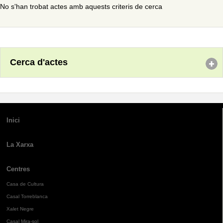
No s'han trobat actes amb aquests criteris de cerca
Cerca d'actes
Inici
La Xarxa
Centres
Casa de Cultura
Casal Torreblanca
Xalet Negre
Casal Mira-sol