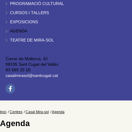
PROGRAMACIÓ CULTURAL
CURSOS I TALLERS
EXPOSICIONS
AGENDA
TEATRE DE MIRA-SOL
Carrer de Mallorca, 42
08195 Sant Cugat del Vallès
93 589 20 18
casalmirasol@santcugat.cat
Inici
Centres
Casal Mira-sol
Agenda
Agenda