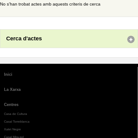
No s'han trobat actes amb aquests criteris de cerca
Cerca d'actes
Inici
La Xarxa
Centres
Casa de Cultura
Casal Torreblanca
Xalet Negre
Casal Mira-sol