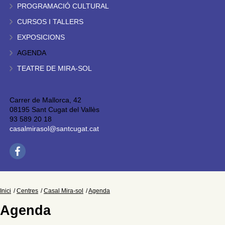
PROGRAMACIÓ CULTURAL
CURSOS I TALLERS
EXPOSICIONS
AGENDA
TEATRE DE MIRA-SOL
Carrer de Mallorca, 42
08195 Sant Cugat del Vallès
93 589 20 18
casalmirasol@santcugat.cat
Inici
Centres
Casal Mira-sol
Agenda
Agenda