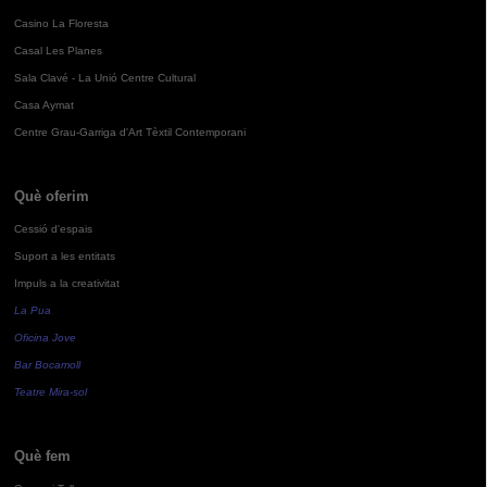
Casino La Floresta
Casal Les Planes
Sala Clavé - La Unió Centre Cultural
Casa Aymat
Centre Grau-Garriga d'Art Tèxtil Contemporani
Què oferim
Cessió d'espais
Suport a les entitats
Impuls a la creativitat
La Pua
Oficina Jove
Bar Bocamoll
Teatre Mira-sol
Què fem