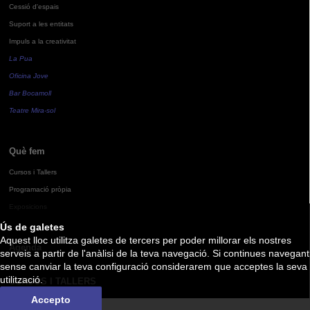
Cessió d'espais
Suport a les entitats
Impuls a la creativitat
La Pua
Oficina Jove
Bar Bocamoll
Teatre Mira-sol
Què fem
Cursos i Tallers
Programació pròpia
Exposicions
Ús de galetes
Aquest lloc utilitza galetes de tercers per poder millorar els nostres
Agenda
serveis a partir de l'anàlisi de la teva navegació. Si continues navegant
sense canviar la teva configuració considerarem que acceptes la seva
utilització.
CURSOS I TALLERS
Accepto