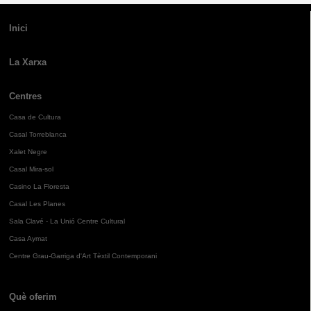
Inici
La Xarxa
Centres
Casa de Cultura
Casal Torreblanca
Xalet Negre
Casal Mira-sol
Casino La Floresta
Casal Les Planes
Sala Clavé - La Unió Centre Cultural
Casa Aymat
Centre Grau-Garriga d'Art Tèxtil Contemporani
Què oferim