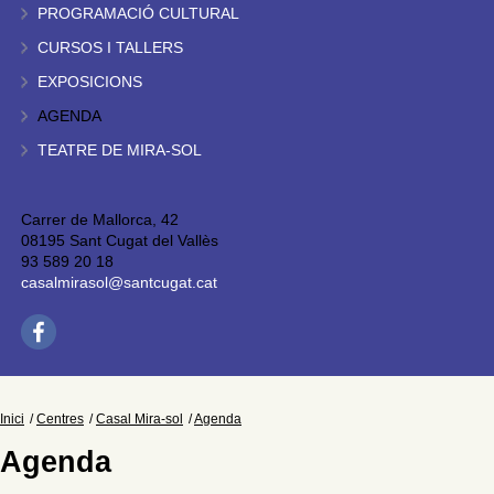
PROGRAMACIÓ CULTURAL
CURSOS I TALLERS
EXPOSICIONS
AGENDA
TEATRE DE MIRA-SOL
Carrer de Mallorca, 42
08195 Sant Cugat del Vallès
93 589 20 18
casalmirasol@santcugat.cat
Inici
Centres
Casal Mira-sol
Agenda
Agenda