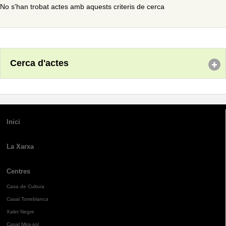
No s'han trobat actes amb aquests criteris de cerca
Cerca d'actes
Inici
La Xarxa
Centres
Casa de Cultura
Casal Torreblanca
Xalet Negre
Casal Mira-sol