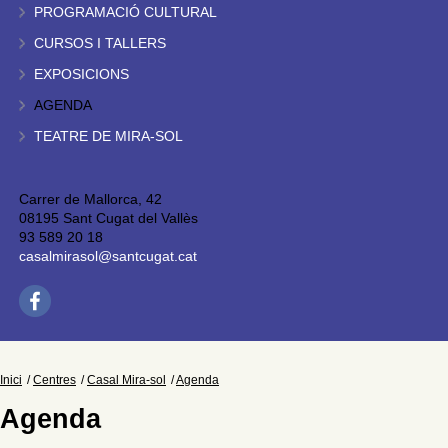
PROGRAMACIÓ CULTURAL
CURSOS I TALLERS
EXPOSICIONS
AGENDA
TEATRE DE MIRA-SOL
Carrer de Mallorca, 42
08195 Sant Cugat del Vallès
93 589 20 18
casalmirasol@santcugat.cat
Inici
Centres
Casal Mira-sol
Agenda
Agenda