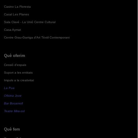
Casino La Floresta
Casal Les Planes
Sala Clavé - La Unió Centre Cultural
Casa Aymat
Centre Grau-Garriga d'Art Tèxtil Contemporani
Què oferim
Cessió d'espais
Suport a les entitats
Impuls a la creativitat
La Pua
Oficina Jove
Bar Bocamoll
Teatre Mira-sol
Què fem