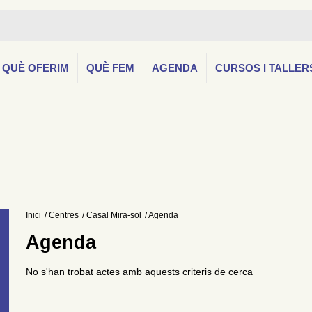
QUÈ OFERIM
QUÈ FEM
AGENDA
CURSOS I TALLER
Inici
Centres
Casal Mira-sol
Agenda
Agenda
No s'han trobat actes amb aquests criteris de cerca