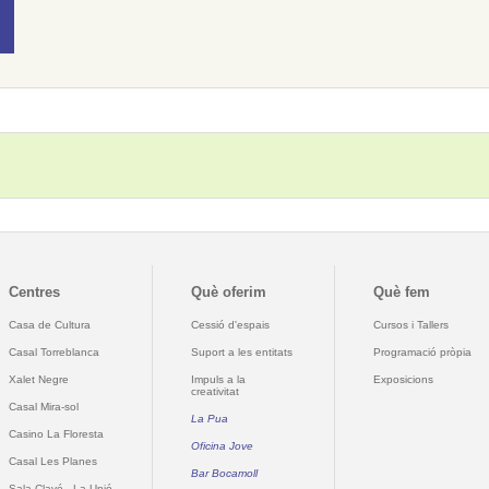
Centres
Què oferim
Què fem
Casa de Cultura
Cessió d'espais
Cursos i Tallers
Casal Torreblanca
Suport a les entitats
Programació pròpia
Xalet Negre
Impuls a la
Exposicions
creativitat
Casal Mira-sol
La Pua
Casino La Floresta
Oficina Jove
Casal Les Planes
Bar Bocamoll
Sala Clavé - La Unió