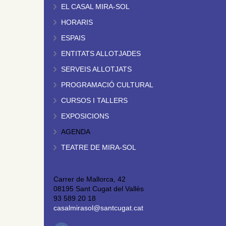
EL CASAL MIRA-SOL
HORARIS
ESPAIS
ENTITATS ALLOTJADES
SERVEIS ALLOTJATS
PROGRAMACIÓ CULTURAL
CURSOS I TALLERS
EXPOSICIONS
AGENDA
TEATRE DE MIRA-SOL
Carrer de Mallorca, 42
08195 Sant Cugat del Vallès
93 589 20 18
casalmirasol@santcugat.cat