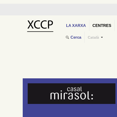
LA XARXA
CENTRES
Cerca
Català