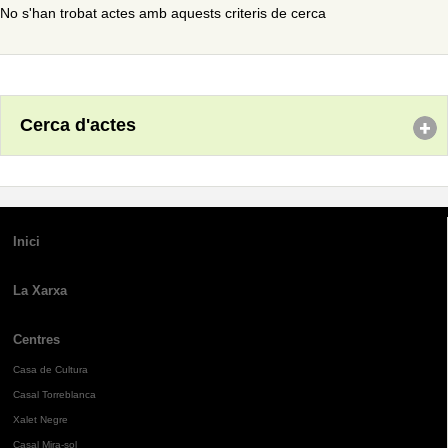
No s'han trobat actes amb aquests criteris de cerca
Cerca d'actes
Inici
La Xarxa
Centres
Casa de Cultura
Casal Torreblanca
Xalet Negre
Casal Mira-sol