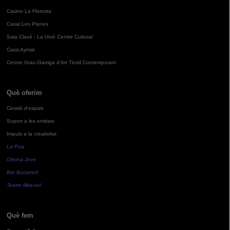
Casino La Floresta
Casal Les Planes
Sala Clavé - La Unió Centre Cultural
Casa Aymat
Centre Grau-Garriga d'Art Tèxtil Contemporani
Què oferim
Cessió d'espais
Suport a les entitats
Impuls a la creativitat
La Pua
Oficina Jove
Bar Bocamoll
Teatre Mira-sol
Què fem