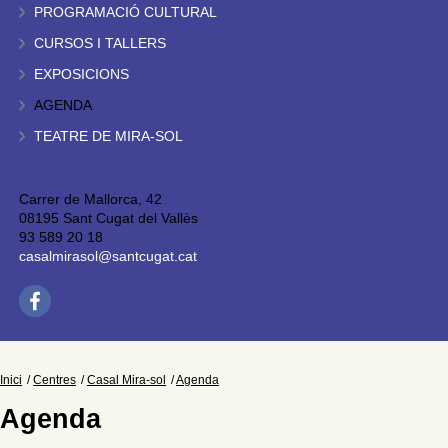
PROGRAMACIÓ CULTURAL
CURSOS I TALLERS
EXPOSICIONS
AGENDA
TEATRE DE MIRA-SOL
Carrer de Mallorca, 42
08195 Sant Cugat del Vallès
93 589 20 18
casalmirasol@santcugat.cat
Inici
Centres
Casal Mira-sol
Agenda
Agenda