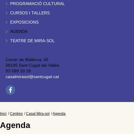
PROGRAMACIÓ CULTURAL
CURSOS I TALLERS
EXPOSICIONS
AGENDA
TEATRE DE MIRA-SOL
Carrer de Mallorca, 42
08195 Sant Cugat del Vallès
93 589 20 18
casalmirasol@santcugat.cat
Inici
Centres
Casal Mira-sol
Agenda
Agenda