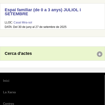
Espai familiar (de 0 a 3 anys) JULIOL i
SETEMBRE
LLOC:
Casal Mira-sol
DATA: Del 30 de juny al 27 de setembre de 2025
Cerca d'actes
Inici
La Xarxa
Centres