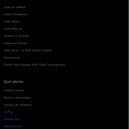
Casa de Cultura
Casal Torreblanca
Xalet Negre
Casal Mira-sol
Casino La Floresta
Casal Les Planes
Sala Clavé - La Unió Centre Cultural
Casa Aymat
Centre Grau-Garriga d'Art Tèxtil Contemporani
Què oferim
Cessió d'espais
Suport a les entitats
Impuls a la creativitat
La Pua
Oficina Jove
Bar Bocamoll