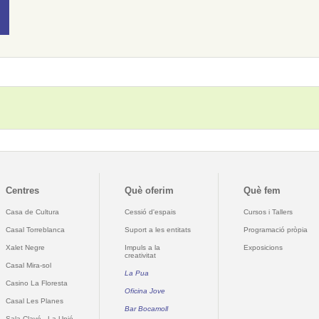
Centres
Què oferim
Què fem
Casa de Cultura
Cessió d'espais
Cursos i Tallers
Casal Torreblanca
Suport a les entitats
Programació pròpia
Xalet Negre
Impuls a la
Exposicions
creativitat
Casal Mira-sol
La Pua
Casino La Floresta
Oficina Jove
Casal Les Planes
Bar Bocamoll
Sala Clavé - La Unió