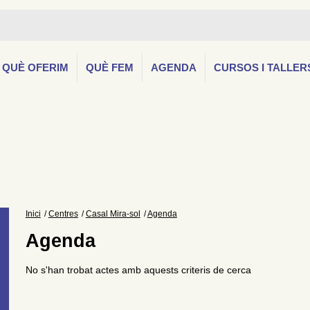
QUÈ OFERIM
QUÈ FEM
AGENDA
CURSOS I TALLER
Inici
Centres
Casal Mira-sol
Agenda
Agenda
No s'han trobat actes amb aquests criteris de cerca