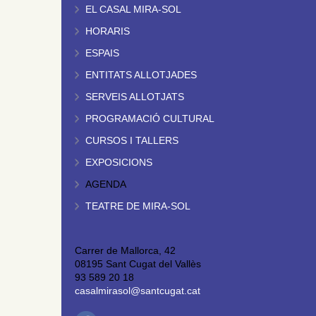
EL CASAL MIRA-SOL
HORARIS
ESPAIS
ENTITATS ALLOTJADES
SERVEIS ALLOTJATS
PROGRAMACIÓ CULTURAL
CURSOS I TALLERS
EXPOSICIONS
AGENDA
TEATRE DE MIRA-SOL
Carrer de Mallorca, 42
08195 Sant Cugat del Vallès
93 589 20 18
casalmirasol@santcugat.cat