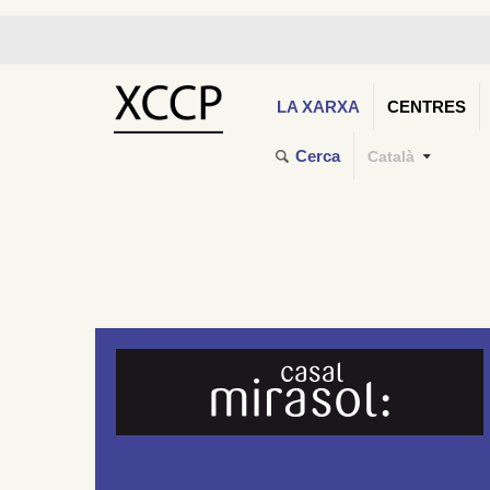
LA XARXA
CENTRES
Cerca
Català