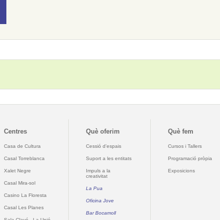
Centres
Què oferim
Què fem
Casa de Cultura
Cessió d'espais
Cursos i Tallers
Casal Torreblanca
Suport a les entitats
Programació pròpia
Xalet Negre
Impuls a la
Exposicions
creativitat
Casal Mira-sol
La Pua
Casino La Floresta
Oficina Jove
Casal Les Planes
Bar Bocamoll
Sala Clavé - La Unió