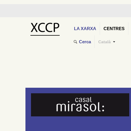
LA XARXA
CENTRES
Cerca
Català