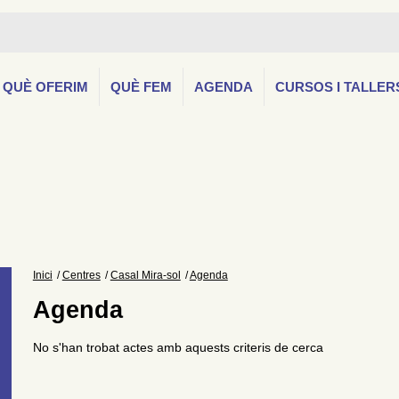
QUÈ OFERIM
QUÈ FEM
AGENDA
CURSOS I TALLER
Inici
Centres
Casal Mira-sol
Agenda
Agenda
No s'han trobat actes amb aquests criteris de cerca