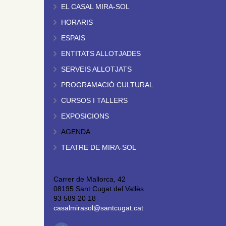
EL CASAL MIRA-SOL
HORARIS
ESPAIS
ENTITATS ALLOTJADES
SERVEIS ALLOTJATS
PROGRAMACIÓ CULTURAL
CURSOS I TALLERS
EXPOSICIONS
AGENDA
TEATRE DE MIRA-SOL
Carrer de Mallorca, 42
08195 Sant Cugat del Vallès
93 589 20 18
casalmirasol@santcugat.cat