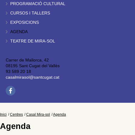
PROGRAMACIÓ CULTURAL
CURSOS I TALLERS
EXPOSICIONS
AGENDA
TEATRE DE MIRA-SOL
Carrer de Mallorca, 42
08195 Sant Cugat del Vallès
93 589 20 18
casalmirasol@santcugat.cat
Inici
Centres
Casal Mira-sol
Agenda
Agenda