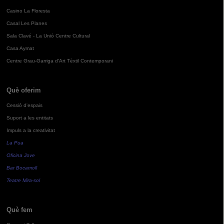
Casino La Floresta
Casal Les Planes
Sala Clavé - La Unió Centre Cultural
Casa Aymat
Centre Grau-Garriga d'Art Tèxtil Contemporani
Què oferim
Cessió d'espais
Suport a les entitats
Impuls a la creativitat
La Pua
Oficina Jove
Bar Bocamoll
Teatre Mira-sol
Què fem