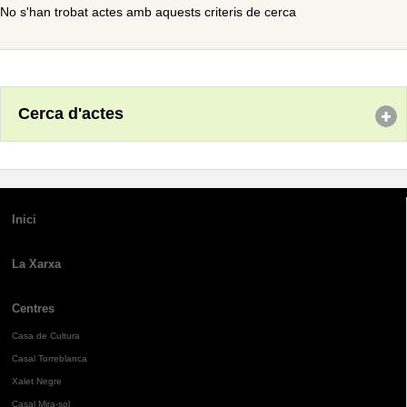
No s'han trobat actes amb aquests criteris de cerca
Cerca d'actes
Inici
La Xarxa
Centres
Casa de Cultura
Casal Torreblanca
Xalet Negre
Casal Mira-sol