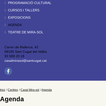
PROGRAMACIÓ CULTURAL
CURSOS I TALLERS
EXPOSICIONS
AGENDA
TEATRE DE MIRA-SOL
Carrer de Mallorca, 42
08195 Sant Cugat del Vallès
93 589 20 18
casalmirasol@santcugat.cat
Inici
Centres
Casal Mira-sol
Agenda
Agenda