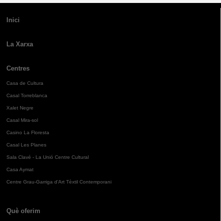
Inici
La Xarxa
Centres
Casa de Cultura
Casal Torreblanca
Xalet Negre
Casal Mira-sol
Casino La Floresta
Casal Les Planes
Sala Clavé - La Unió Centre Cultural
Casa Aymat
Centre Grau-Garriga d'Art Tèxtil Contemporani
Què oferim