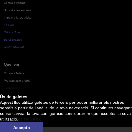
Cessió d'espais
Suport a les entitats
Impuls a la creativitat
La Pua
Oficina Jove
Bar Bocamoll
Teatre Mira-sol
Què fem
Cursos i Tallers
Programació pròpia
Exposicions
Ús de galetes
Aquest lloc utilitza galetes de tercers per poder millorar els nostres
Agenda
serveis a partir de l'anàlisi de la teva navegació. Si continues navegant
sense canviar la teva configuració considerarem que acceptes la seva
utilització.
CURSOS I TALLERS
Accepto