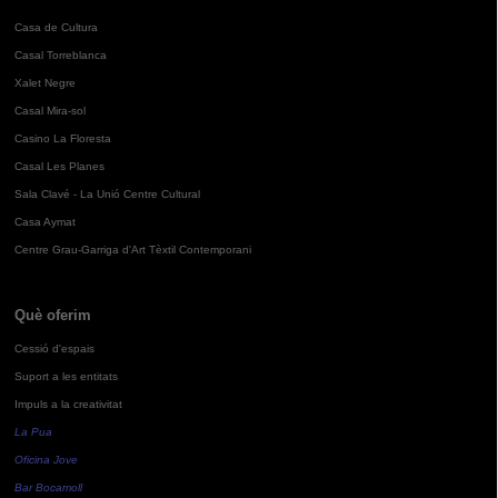
Casa de Cultura
Casal Torreblanca
Xalet Negre
Casal Mira-sol
Casino La Floresta
Casal Les Planes
Sala Clavé - La Unió Centre Cultural
Casa Aymat
Centre Grau-Garriga d'Art Tèxtil Contemporani
Què oferim
Cessió d'espais
Suport a les entitats
Impuls a la creativitat
La Pua
Oficina Jove
Bar Bocamoll