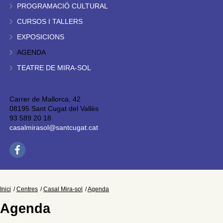
PROGRAMACIÓ CULTURAL
CURSOS I TALLERS
EXPOSICIONS
AGENDA
TEATRE DE MIRA-SOL
Carrer de Mallorca, 42
08195 Sant Cugat del Vallès
93 589 20 18
casalmirasol@santcugat.cat
Inici
Centres
Casal Mira-sol
Agenda
Agenda