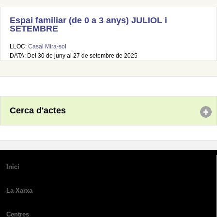
Espai familiar (de 0 a 3 anys) JULIOL i
SETEMBRE
LLOC:
Casal Mira-sol
DATA: Del 30 de juny al 27 de setembre de 2025
Cerca d'actes
Inici
La Xarxa
Centres