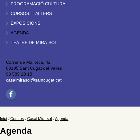
PROGRAMACIÓ CULTURAL
CURSOS I TALLERS
EXPOSICIONS
AGENDA
TEATRE DE MIRA-SOL
Carrer de Mallorca, 42
08195 Sant Cugat del Vallès
93 589 20 18
casalmirasol@santcugat.cat
Inici
Centres
Casal Mira-sol
Agenda
Agenda