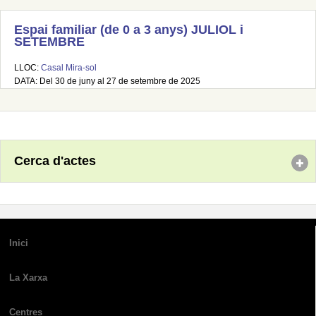
Espai familiar (de 0 a 3 anys) JULIOL i
SETEMBRE
LLOC:
Casal Mira-sol
DATA: Del 30 de juny al 27 de setembre de 2025
Cerca d'actes
Inici
La Xarxa
Centres