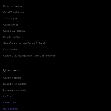
Casa de Cultura
Casal Torreblanca
Xalet Negre
Casal Mira-sol
Casino La Floresta
Casal Les Planes
Sala Clavé - La Unió Centre Cultural
Casa Aymat
Centre Grau-Garriga d'Art Tèxtil Contemporani
Què oferim
Cessió d'espais
Suport a les entitats
Impuls a la creativitat
La Pua
Oficina Jove
Bar Bocamoll