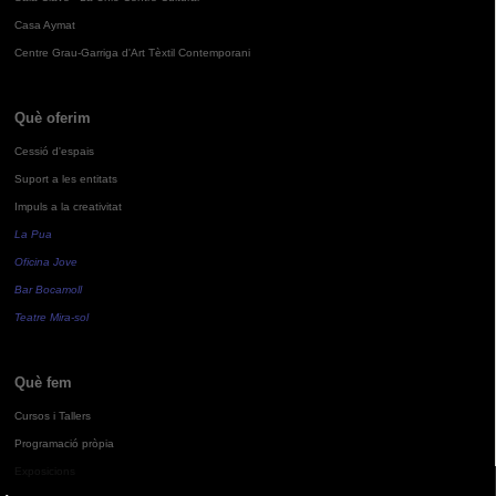
Casa Aymat
Centre Grau-Garriga d'Art Tèxtil Contemporani
Què oferim
Cessió d'espais
Suport a les entitats
Impuls a la creativitat
La Pua
Oficina Jove
Bar Bocamoll
Teatre Mira-sol
Què fem
Cursos i Tallers
Programació pròpia
Exposicions