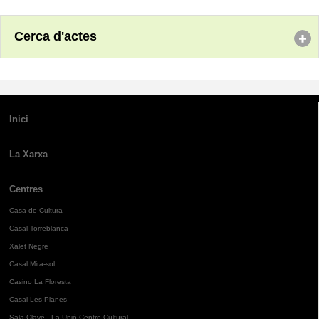
Cerca d'actes
Inici
La Xarxa
Centres
Casa de Cultura
Casal Torreblanca
Xalet Negre
Casal Mira-sol
Casino La Floresta
Casal Les Planes
Sala Clavé - La Unió Centre Cultural