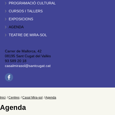
PROGRAMACIÓ CULTURAL
CURSOS I TALLERS
EXPOSICIONS
AGENDA
TEATRE DE MIRA-SOL
Carrer de Mallorca, 42
08195 Sant Cugat del Vallès
93 589 20 18
casalmirasol@santcugat.cat
Inici
Centres
Casal Mira-sol
Agenda
Agenda