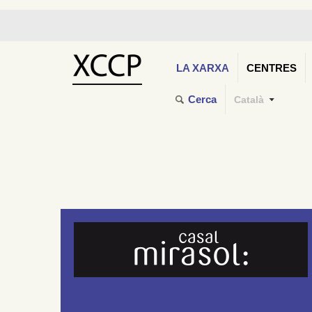
LA XARXA
CENTRES
Cerca
Català