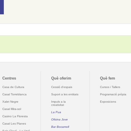
Centres
Què oferim
Què fem
Casa de Cultura
Cessió d'espais
Cursos i Tallers
Casal Torreblanca
Suport a les entitats
Programació pròpia
Xalet Negre
Impuls a la
Exposicions
creativitat
Casal Mira-sol
La Pua
Casino La Floresta
Oficina Jove
Casal Les Planes
Bar Bocamoll
Sala Clavé - La Unió