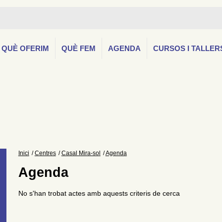
QUÈ OFERIM
QUÈ FEM
AGENDA
CURSOS I TALLER
Inici
Centres
Casal Mira-sol
Agenda
Agenda
No s'han trobat actes amb aquests criteris de cerca