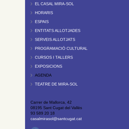
EL CASAL MIRA-SOL
HORARIS
ESPAIS
ENTITATS ALLOTJADES
SERVEIS ALLOTJATS
PROGRAMACIÓ CULTURAL
CURSOS I TALLERS
EXPOSICIONS
AGENDA
TEATRE DE MIRA-SOL
Carrer de Mallorca, 42
08195 Sant Cugat del Vallès
93 589 20 18
casalmirasol@santcugat.cat