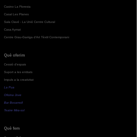
Casino La Floresta
Casal Les Planes
Sala Clavé - La Unió Centre Cultural
Casa Aymat
Centre Grau-Garriga d'Art Tèxtil Contemporani
Què oferim
Cessió d'espais
Suport a les entitats
Impuls a la creativitat
La Pua
Oficina Jove
Bar Bocamoll
Teatre Mira-sol
Què fem