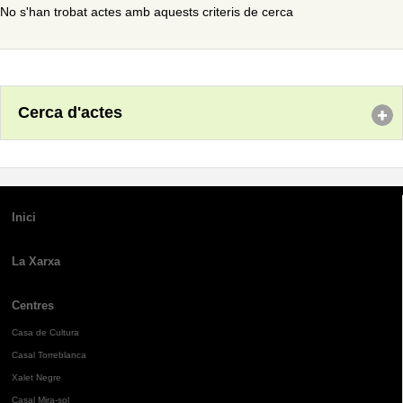
No s'han trobat actes amb aquests criteris de cerca
Cerca d'actes
Inici
La Xarxa
Centres
Casa de Cultura
Casal Torreblanca
Xalet Negre
Casal Mira-sol