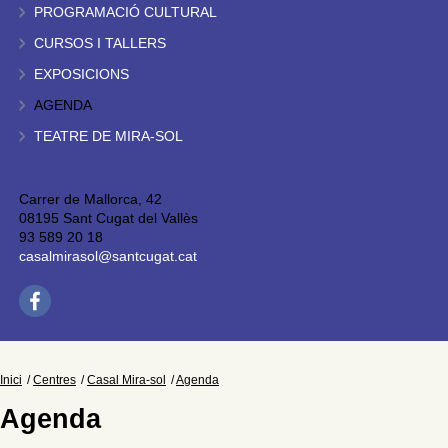
PROGRAMACIÓ CULTURAL
CURSOS I TALLERS
EXPOSICIONS
AGENDA
TEATRE DE MIRA-SOL
Carrer de Mallorca, 42
08195 Sant Cugat del Vallès
93 589 20 18
casalmirasol@santcugat.cat
Inici
Centres
Casal Mira-sol
Agenda
Agenda