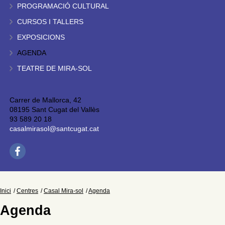
PROGRAMACIÓ CULTURAL
CURSOS I TALLERS
EXPOSICIONS
AGENDA
TEATRE DE MIRA-SOL
Carrer de Mallorca, 42
08195 Sant Cugat del Vallès
93 589 20 18
casalmirasol@santcugat.cat
Inici
Centres
Casal Mira-sol
Agenda
Agenda