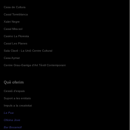
Casa de Cultura
Casal Torreblanca
Xalet Negre
Casal Mira-sol
Casino La Floresta
Casal Les Planes
Sala Clavé - La Unió Centre Cultural
Casa Aymat
Centre Grau-Garriga d'Art Tèxtil Contemporani
Què oferim
Cessió d'espais
Suport a les entitats
Impuls a la creativitat
La Pua
Oficina Jove
Bar Bocamoll