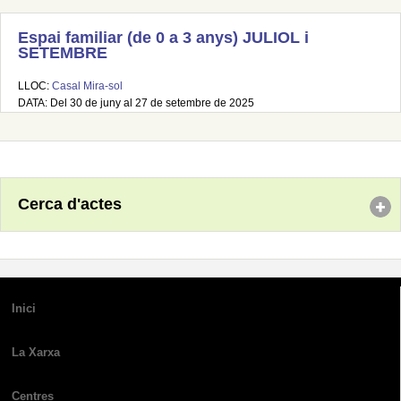
Espai familiar (de 0 a 3 anys) JULIOL i
SETEMBRE
LLOC:
Casal Mira-sol
DATA: Del 30 de juny al 27 de setembre de 2025
Cerca d'actes
Inici
La Xarxa
Centres