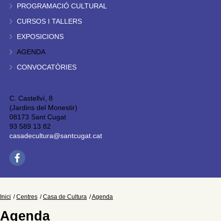
PROGRAMACIÓ CULTURAL
CURSOS I TALLERS
EXPOSICIONS
AGENDA
CONVOCATÒRIES
C. Castellví, 8
(Jardins del Monestir)
08173 Sant Cugat
93 589 13 82
casadecultura@santcugat.cat
Inici
Centres
Casa de Cultura
Agenda
Agenda