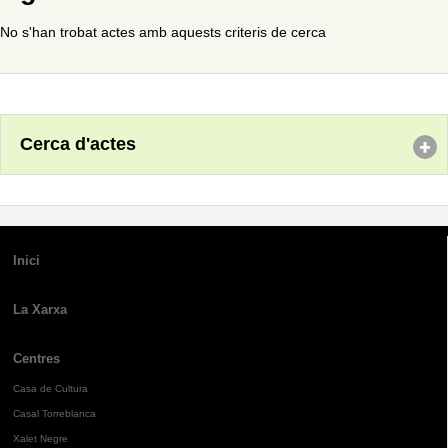
No s'han trobat actes amb aquests criteris de cerca
Cerca d'actes
Inici
La Xarxa
Centres
Casa de Cultura
Casal Torreblanca
Xalet Negre