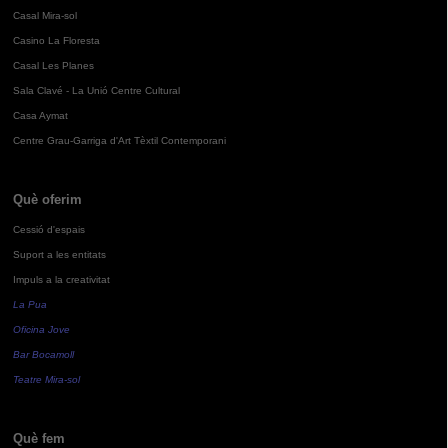
Casal Mira-sol
Casino La Floresta
Casal Les Planes
Sala Clavé - La Unió Centre Cultural
Casa Aymat
Centre Grau-Garriga d'Art Tèxtil Contemporani
Què oferim
Cessió d'espais
Suport a les entitats
Impuls a la creativitat
La Pua
Oficina Jove
Bar Bocamoll
Teatre Mira-sol
Què fem