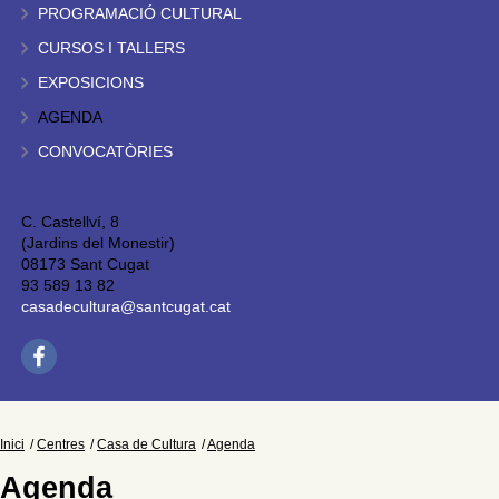
PROGRAMACIÓ CULTURAL
CURSOS I TALLERS
EXPOSICIONS
AGENDA
CONVOCATÒRIES
C. Castellví, 8
(Jardins del Monestir)
08173 Sant Cugat
93 589 13 82
casadecultura@santcugat.cat
Inici
Centres
Casa de Cultura
Agenda
Agenda