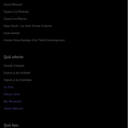
Casal Mira-sol
Casino La Floresta
Casal Les Planes
Sala Clavé - La Unió Centre Cultural
Casa Aymat
Centre Grau-Garriga d'Art Tèxtil Contemporani
Què oferim
Cessió d'espais
Suport a les entitats
Impuls a la creativitat
La Pua
Oficina Jove
Bar Bocamoll
Teatre Mira-sol
Què fem