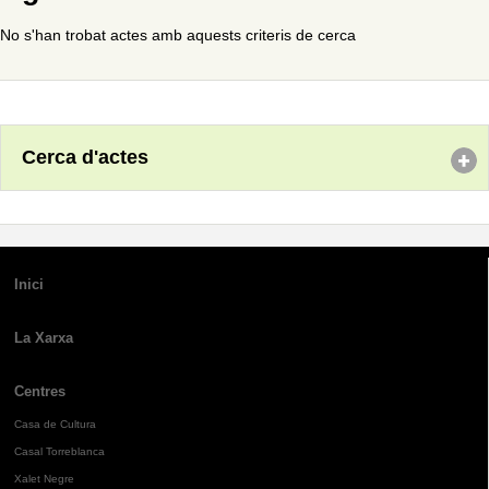
No s'han trobat actes amb aquests criteris de cerca
Cerca d'actes
Inici
La Xarxa
Centres
Casa de Cultura
Casal Torreblanca
Xalet Negre