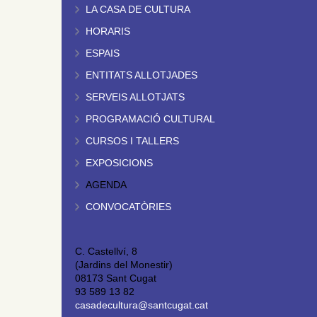
LA CASA DE CULTURA
HORARIS
ESPAIS
ENTITATS ALLOTJADES
SERVEIS ALLOTJATS
PROGRAMACIÓ CULTURAL
CURSOS I TALLERS
EXPOSICIONS
AGENDA
CONVOCATÒRIES
C. Castellví, 8
(Jardins del Monestir)
08173 Sant Cugat
93 589 13 82
casadecultura@santcugat.cat