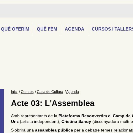
QUÈ OFERIM
QUÈ FEM
AGENDA
CURSOS I TALLER
Inici
Centres
Casa de Cultura
Agenda
Acte 03: L'Assemblea
Amb representants de la
Plataforma Reconvertim el Camp de 
Uriz
(artista independent),
Cristina Sanuy
(dissenyadora multi-e
S'obrirà una
assamblea pública
per a debatre temes relacionats 