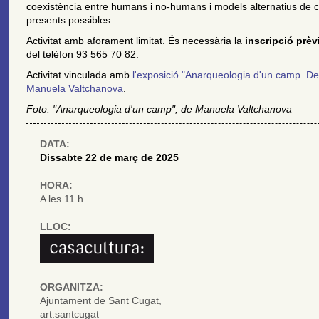
coexistència entre humans i no-humans i models alternatius de ci
presents possibles.
Activitat amb aforament limitat. És necessària la
inscripció prèv
del telèfon 93 565 70 82.
Activitat vinculada amb
l'exposició "Anarqueologia d'un camp. De
Manuela Valtchanova
.
Foto: "Anarqueologia d'un camp", de Manuela Valtchanova
DATA:
Dissabte 22 de març de 2025
HORA:
A les 11 h
LLOC:
ORGANITZA:
Ajuntament de Sant Cugat,
art.santcugat