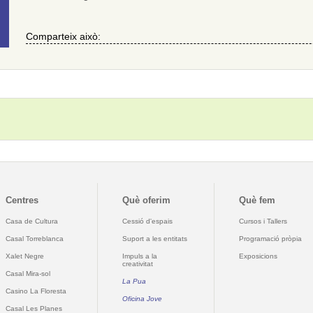
Comparteix això:
Centres
Què oferim
Què fem
Casa de Cultura
Cessió d'espais
Cursos i Tallers
Casal Torreblanca
Suport a les entitats
Programació pròpia
Xalet Negre
Impuls a la
Exposicions
creativitat
Casal Mira-sol
La Pua
Casino La Floresta
Oficina Jove
Casal Les Planes