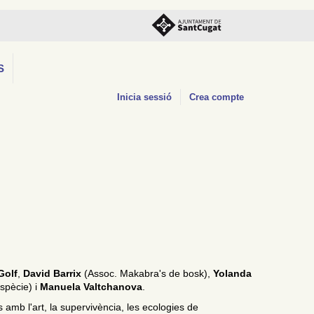
S
Inicia sessió
Crea compte
Golf
,
David Barrix
(Assoc. Makabra's de bosk),
Yolanda
spècie) i
Manuela Valtchanova
.
amb l'art, la supervivència, les ecologies de