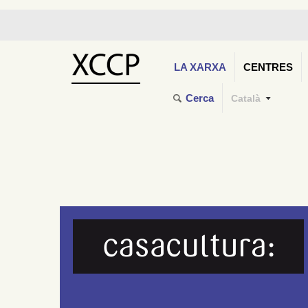
LA XARXA
CENTRES
Cerca
Català