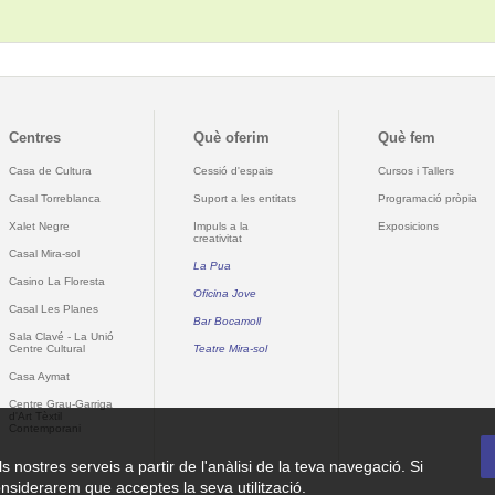
Centres
Què oferim
Què fem
Casa de Cultura
Cessió d'espais
Cursos i Tallers
Casal Torreblanca
Suport a les entitats
Programació pròpia
Xalet Negre
Impuls a la
Exposicions
creativitat
Casal Mira-sol
La Pua
Casino La Floresta
Oficina Jove
Casal Les Planes
Bar Bocamoll
Sala Clavé - La Unió
Centre Cultural
Teatre Mira-sol
Casa Aymat
Centre Grau-Garriga
d'Art Tèxtil
Contemporani
ls nostres serveis a partir de l'anàlisi de la teva navegació. Si
nsiderarem que acceptes la seva utilització.