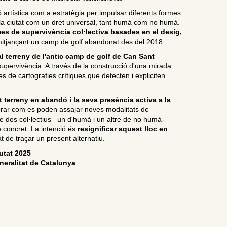
ó artística com a estratègia per impulsar diferents formes
a la ciutat com un dret universal, tant humà com no humà.
mes de supervivència col·lectiva basades en el desig,
at mitjançant un camp de golf abandonat des del 2018.
al terreny de l'antic camp de golf de Can Sant
la supervivència. A través de la construcció d'una mirada
s de cartografies crítiques que detecten i expliciten
t terreny en abandó i la seva presència activa a la
lorar com es poden assajar noves modalitats de
 de dos col·lectius –un d'humà i un altre de no humà-
e concret. La intenció és
resignificar aquest lloc en
t de traçar un present alternatiu.
iutat 2025
neralitat de Catalunya