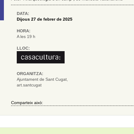
DATA:
Dijous 27 de febrer de 2025
HORA:
A les 19 h
LLOC:
ORGANITZA:
Ajuntament de Sant Cugat,
art.santcugat
Comparteix això: