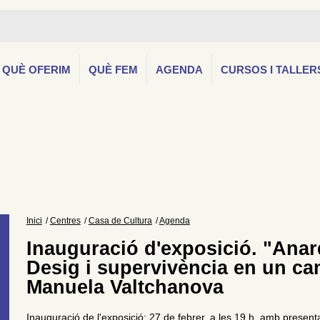
QUÈ OFERIM
QUÈ FEM
AGENDA
CURSOS I TALLER
Inici
Centres
Casa de Cultura
Agenda
Inauguració d'exposició. "Ana
Desig i supervivència en un ca
Manuela Valtchanova
Inauguració de l'exposició: 27 de febrer, a les 19 h, amb presen