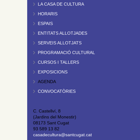
LA CASA DE CULTURA
HORARIS
ESPAIS
ENTITATS ALLOTJADES
SERVEIS ALLOTJATS
PROGRAMACIÓ CULTURAL
CURSOS I TALLERS
EXPOSICIONS
AGENDA
CONVOCATÒRIES
C. Castellví, 8
(Jardins del Monestir)
08173 Sant Cugat
93 589 13 82
casadecultura@santcugat.cat