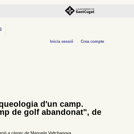
S
Inicia sessió
Crea compte
rqueologia d'un camp.
mp de golf abandonat", de
tació a càrrec de Manuela Valtchanova.