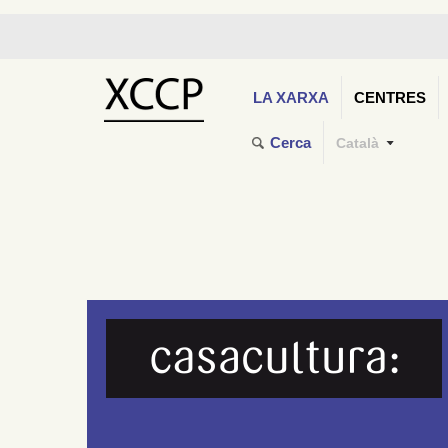
LA XARXA
CENTRES
Cerca
Català