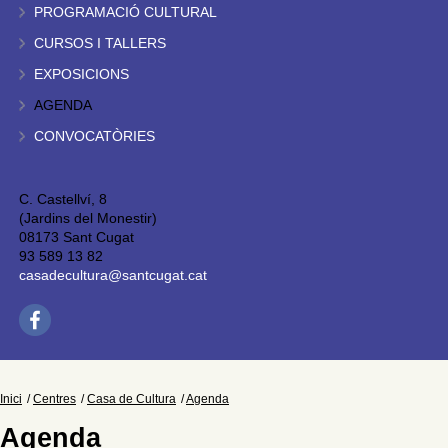
PROGRAMACIÓ CULTURAL
CURSOS I TALLERS
EXPOSICIONS
AGENDA
CONVOCATÒRIES
C. Castellví, 8
(Jardins del Monestir)
08173 Sant Cugat
93 589 13 82
casadecultura@santcugat.cat
Inici
Centres
Casa de Cultura
Agenda
Agenda