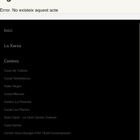
Error. No existeix aquest acte
Inici
La Xarxa
Centres
Casa de Cultura
Casal Torreblanca
Xalet Negre
Casal Mira-sol
Casino La Floresta
Casal Les Planes
Sala Clavé - La Unió Centre Cultural
Casa Aymat
Centre Grau-Garriga d'Art Tèxtil Contemporani