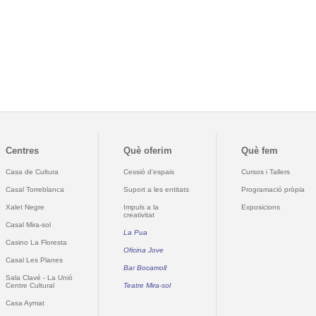
Centres
Què oferim
Què fem
Casa de Cultura
Cessió d'espais
Cursos i Tallers
Casal Torreblanca
Suport a les entitats
Programació pròpia
Xalet Negre
Impuls a la
Exposicions
creativitat
Casal Mira-sol
La Pua
Casino La Floresta
Oficina Jove
Casal Les Planes
Bar Bocamoll
Sala Clavé - La Unió
Centre Cultural
Teatre Mira-sol
Casa Aymat