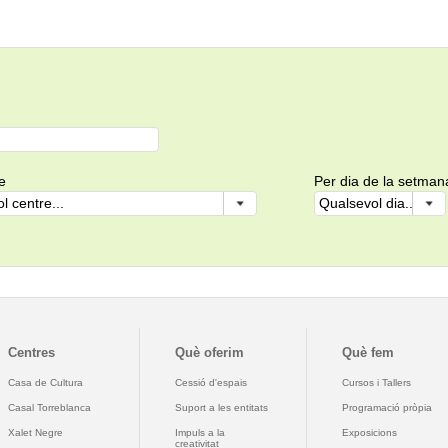
e
Per dia de la setman
Centres
Què oferim
Què fem
Casa de Cultura
Cessió d'espais
Cursos i Tallers
Casal Torreblanca
Suport a les entitats
Programació pròpia
Xalet Negre
Impuls a la
Exposicions
creativitat