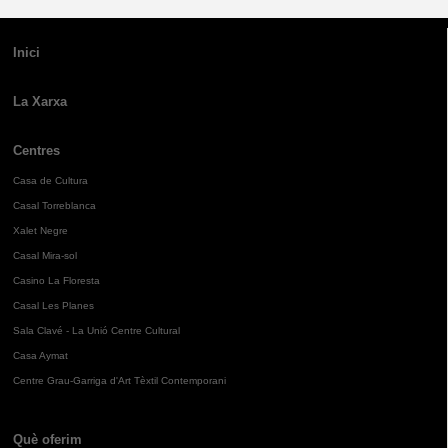
Inici
La Xarxa
Centres
Casa de Cultura
Casal Torreblanca
Xalet Negre
Casal Mira-sol
Casino La Floresta
Casal Les Planes
Sala Clavé - La Unió Centre Cultural
Casa Aymat
Centre Grau-Garriga d'Art Tèxtil Contemporani
Què oferim