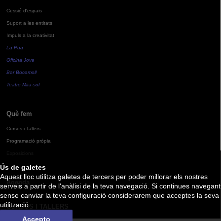
Cessió d'espais
Suport a les entitats
Impuls a la creativitat
La Pua
Oficina Jove
Bar Bocamoll
Teatre Mira-sol
Què fem
Cursos i Tallers
Programació pròpia
Exposicions
Ús de galetes
Aquest lloc utilitza galetes de tercers per poder millorar els nostres
Agenda
serveis a partir de l'anàlisi de la teva navegació. Si continues navegant
sense canviar la teva configuració considerarem que acceptes la seva
utilització.
CURSOS I TALLERS
Accepto