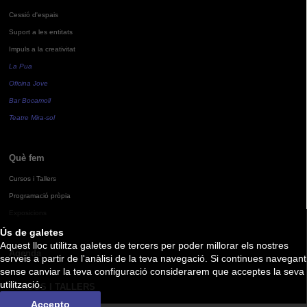
Cessió d'espais
Suport a les entitats
Impuls a la creativitat
La Pua
Oficina Jove
Bar Bocamoll
Teatre Mira-sol
Què fem
Cursos i Tallers
Programació pròpia
Exposicions
Ús de galetes
Aquest lloc utilitza galetes de tercers per poder millorar els nostres
Agenda
serveis a partir de l'anàlisi de la teva navegació. Si continues navegant
sense canviar la teva configuració considerarem que acceptes la seva
utilització.
CURSOS I TALLERS
Accepto