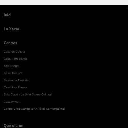
Inici
La Xarxa
Centres
Casa de Cultura
Casal Torreblanca
Xalet Negre
Casal Mira-sol
Casino La Floresta
Casal Les Planes
Sala Clavé - La Unió Centre Cultural
Casa Aymat
Centre Grau-Garriga d'Art Tèxtil Contemporani
Què oferim