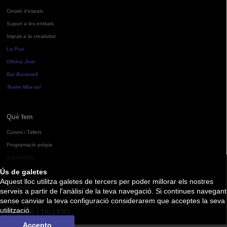
Cessió d'espais
Suport a les entitats
Impuls a la creativitat
La Pua
Oficina Jove
Bar Bocamoll
Teatre Mira-sol
Què fem
Cursos i Tallers
Programació pròpia
Exposicions
Ús de galetes
Aquest lloc utilitza galetes de tercers per poder millorar els nostres
Agenda
serveis a partir de l'anàlisi de la teva navegació. Si continues navegant
sense canviar la teva configuració considerarem que acceptes la seva
utilització.
CURSOS I TALLERS
Accepto