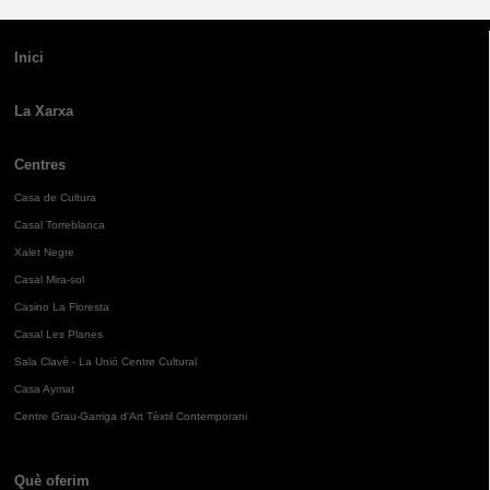
Inici
La Xarxa
Centres
Casa de Cultura
Casal Torreblanca
Xalet Negre
Casal Mira-sol
Casino La Floresta
Casal Les Planes
Sala Clavé - La Unió Centre Cultural
Casa Aymat
Centre Grau-Garriga d'Art Tèxtil Contemporani
Què oferim