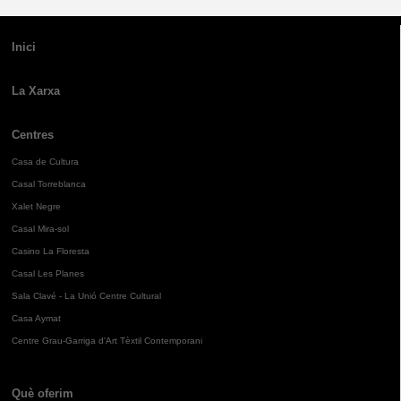
Inici
La Xarxa
Centres
Casa de Cultura
Casal Torreblanca
Xalet Negre
Casal Mira-sol
Casino La Floresta
Casal Les Planes
Sala Clavé - La Unió Centre Cultural
Casa Aymat
Centre Grau-Garriga d'Art Tèxtil Contemporani
Què oferim