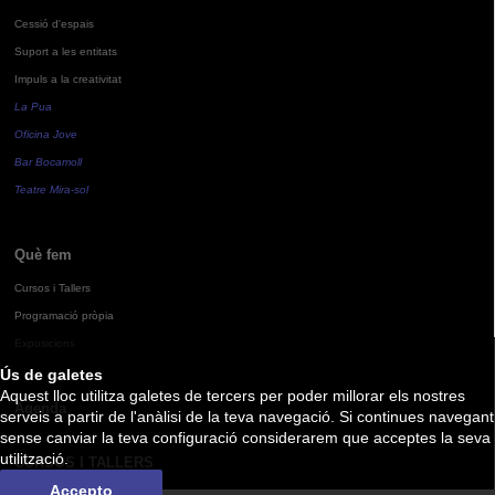
Cessió d'espais
Suport a les entitats
Impuls a la creativitat
La Pua
Oficina Jove
Bar Bocamoll
Teatre Mira-sol
Què fem
Cursos i Tallers
Programació pròpia
Exposicions
Ús de galetes
Aquest lloc utilitza galetes de tercers per poder millorar els nostres
Agenda
serveis a partir de l'anàlisi de la teva navegació. Si continues navegant
sense canviar la teva configuració considerarem que acceptes la seva
utilització.
CURSOS I TALLERS
Accepto