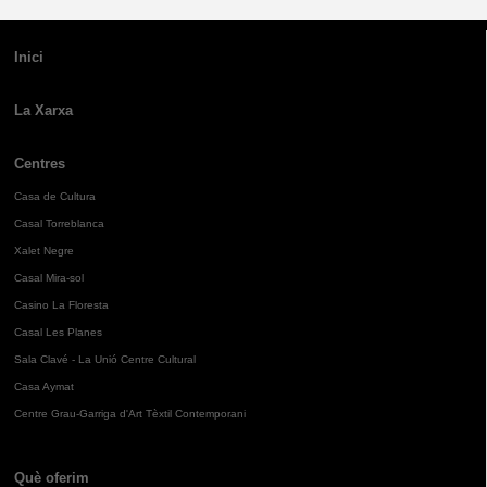
Inici
La Xarxa
Centres
Casa de Cultura
Casal Torreblanca
Xalet Negre
Casal Mira-sol
Casino La Floresta
Casal Les Planes
Sala Clavé - La Unió Centre Cultural
Casa Aymat
Centre Grau-Garriga d'Art Tèxtil Contemporani
Què oferim