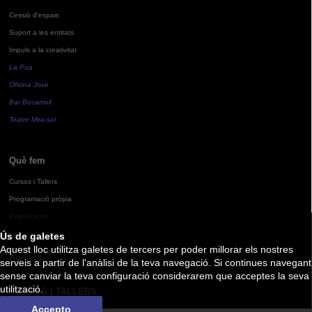
Cessió d'espais
Suport a les entitats
Impuls a la creativitat
La Pua
Oficina Jove
Bar Bocamoll
Teatre Mira-sol
Què fem
Cursos i Tallers
Programació pròpia
Exposicions
Ús de galetes
Aquest lloc utilitza galetes de tercers per poder millorar els nostres
Agenda
serveis a partir de l'anàlisi de la teva navegació. Si continues navegant
sense canviar la teva configuració considerarem que acceptes la seva
utilització.
CURSOS I TALLERS
Accepto