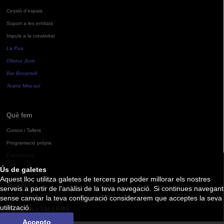
Cessió d'espais
Suport a les entitats
Impuls a la creativitat
La Pua
Oficina Jove
Bar Bocamoll
Teatre Mira-sol
Què fem
Cursos i Tallers
Programació pròpia
Exposicions
Ús de galetes
Aquest lloc utilitza galetes de tercers per poder millorar els nostres
Agenda
serveis a partir de l'anàlisi de la teva navegació. Si continues navegant
sense canviar la teva configuració considerarem que acceptes la seva
utilització.
CURSOS I TALLERS
Accepto