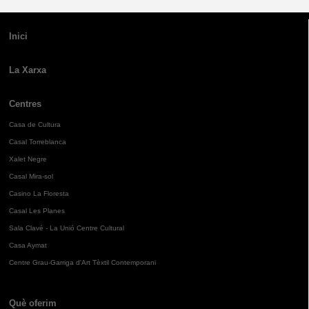
Inici
La Xarxa
Centres
Casa de Cultura
Casal Torreblanca
Xalet Negre
Casal Mira-sol
Casino La Floresta
Casal Les Planes
Sala Clavé - La Unió Centre Cultural
Casa Aymat
Centre Grau-Garriga d'Art Tèxtil Contemporani
Què oferim