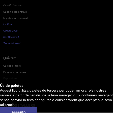
Cessió d'espais
Suport a les entitats
Impuls a la creativitat
La Pua
Oficina Jove
Bar Bocamoll
Teatre Mira-sol
Què fem
Cursos i Tallers
Programació pròpia
Exposicions
Ús de galetes
Aquest lloc utilitza galetes de tercers per poder millorar els nostres
Agenda
serveis a partir de l'anàlisi de la teva navegació. Si continues navegant
sense canviar la teva configuració considerarem que acceptes la seva
utilització.
CURSOS I TALLERS
Accepto