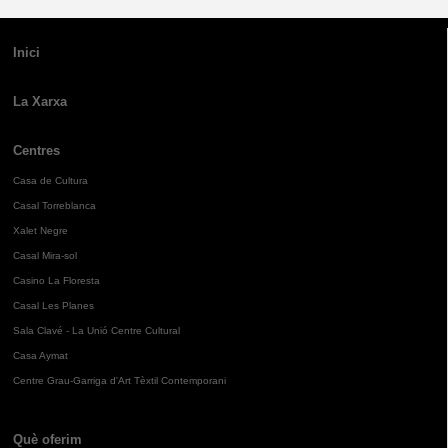
Inici
La Xarxa
Centres
Casa de Cultura
Casal Torreblanca
Xalet Negre
Casal Mira-sol
Casino La Floresta
Casal Les Planes
Sala Clavé - La Unió Centre Cultural
Casa Aymat
Centre Grau-Garriga d'Art Tèxtil Contemporani
Què oferim