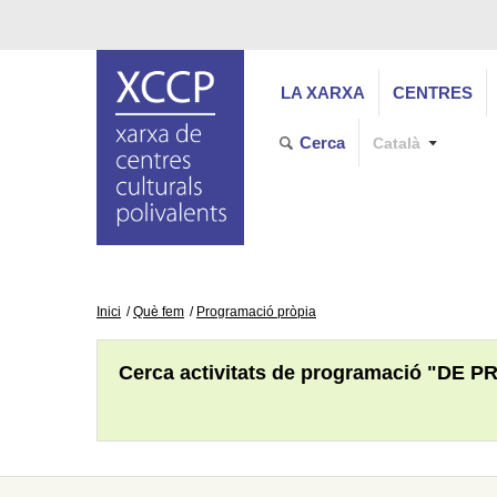
LA XARXA
CENTRES
Cerca
Català
Inici
Què fem
Programació pròpia
Cerca activitats de programació "DE P