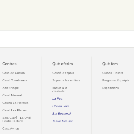
Centres
Què oferim
Què fem
Casa de Cultura
Cessió d'espais
Cursos i Tallers
Casal Torreblanca
Suport a les entitats
Programació pròpia
Xalet Negre
Impuls a la
Exposicions
creativitat
Casal Mira-sol
La Pua
Casino La Floresta
Oficina Jove
Casal Les Planes
Bar Bocamoll
Sala Clavé - La Unió
Centre Cultural
Teatre Mira-sol
Casa Aymat