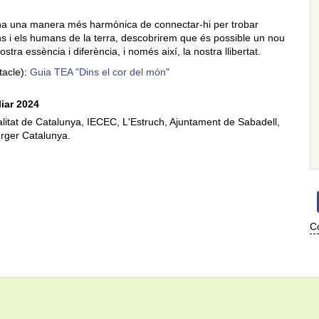
ha una manera més harmònica de connectar-hi per trobar
ns i els humans de la terra, descobrirem que és possible un nou
ostra essència i diferència, i només així, la nostra llibertat.
tacle):
Guia TEA "Dins el cor del món"
liar 2024
litat de Catalunya, IECEC, L'Estruch, Ajuntament de Sabadell,
erger Catalunya.
Co