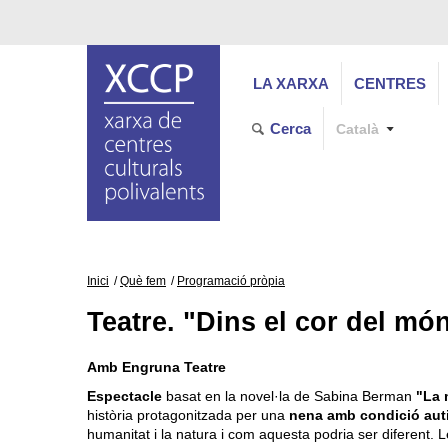
LA XARXA
CENTRES
Cerca
Català
Inici
Què fem
Programació pròpia
Teatre. "Dins el cor del mó
Amb Engruna Teatre
Espectacle
basat en la novel·la de Sabina Berman
"La 
història protagonitzada per una
nena amb condició aut
humanitat i la natura i com aquesta podria ser diferent. 