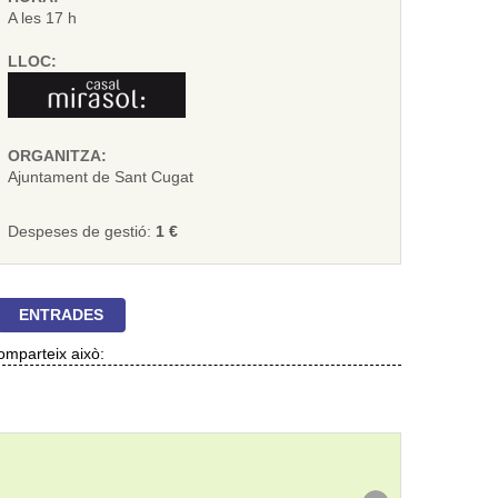
A les 17 h
LLOC:
ORGANITZA:
Ajuntament de Sant Cugat
Despeses de gestió:
1 €
ENTRADES
mparteix això: