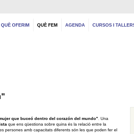
QUÈ OFERIM
QUÈ FEM
AGENDA
CURSOS I TALLER
n"
mujer que buceó dentro del corazón del mundo"
. Una
ista
que ens qüestiona sobre quina és la relació entre la
Les persones amb capacitats diferents són les que poden fer el