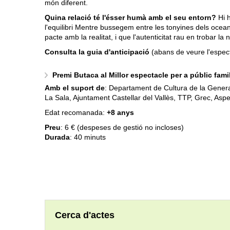
món diferent.
Quina relació té l'ésser humà amb el seu entorn?
Hi 
l'equilibri Mentre bussegem entre les tonyines dels ocea
pacte amb la realitat, i que l'autenticitat rau en trobar la n
Consulta la
guia d'anticipació
(abans de veure l'espec
Premi Butaca al Millor espectacle per a públic fami
Amb el suport de
: Departament de Cultura de la Genera
La Sala, Ajuntament Castellar del Vallès, TTP, Grec, Asp
Edat recomanada:
+8 anys
Preu
: 6 €
(despeses de gestió no incloses)
Durada
: 40 minuts
Cerca d'actes