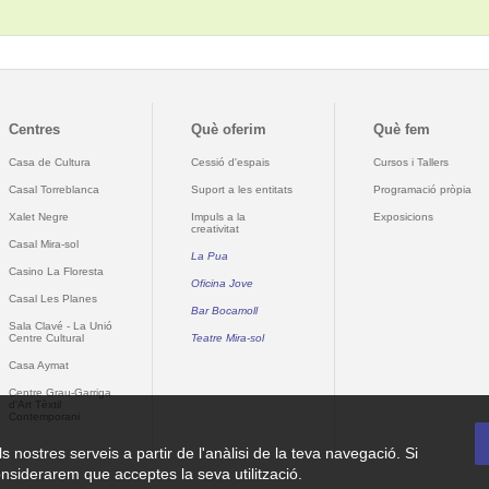
Centres
Què oferim
Què fem
Casa de Cultura
Cessió d'espais
Cursos i Tallers
Casal Torreblanca
Suport a les entitats
Programació pròpia
Xalet Negre
Impuls a la
Exposicions
creativitat
Casal Mira-sol
La Pua
Casino La Floresta
Oficina Jove
Casal Les Planes
Bar Bocamoll
Sala Clavé - La Unió
Centre Cultural
Teatre Mira-sol
Casa Aymat
Centre Grau-Garriga
d'Art Tèxtil
Contemporani
ls nostres serveis a partir de l'anàlisi de la teva navegació. Si
nsiderarem que acceptes la seva utilització.