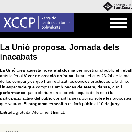
Inici
Què fem
Programació pròpia
La Unió proposa. Jornada dels
inacabats
La Unió
crea aquesta
nova plataforma
per mostrar al públic el treball
artístic fet al
Viver de creació artística
durant el curs 23-24 de la mà
de les companyies que han realitzat residències artístiques a la Unió.
Un espectacle que comptarà amb
peces de teatre, dansa, circ i
performance
que s'oferiran en diferents espais de la seu i la
participació activa del públic donant la seva opinió sobre les propostes
que veuran. El
programa específic
es farà públic el
10 de juny
.
Entrada gratuïta. Aforament limitat.