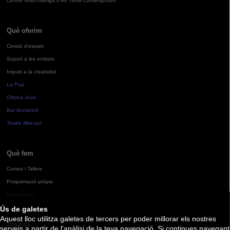
Centre Grau-Garriga d'Art Tèxtil Contemporani
Què oferim
Cessió d'espais
Suport a les entitats
Impuls a la creativitat
La Pua
Oficina Jove
Bar Bocamoll
Teatre Mira-sol
Què fem
Cursos i Tallers
Programació pròpia
Exposicions
Ús de galetes
Aquest lloc utilitza galetes de tercers per poder millorar els nostres
Agenda
serveis a partir de l'anàlisi de la teva navegació. Si continues navegant