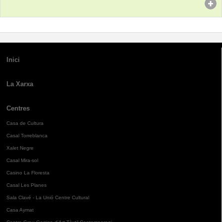
Inici
La Xarxa
Centres
Casa de Cultura
Casal Torreblanca
Xalet Negre
Casal Mira-sol
Casino La Floresta
Casal Les Planes
Sala Clavé - La Unió Centre Cultural
Casa Aymat