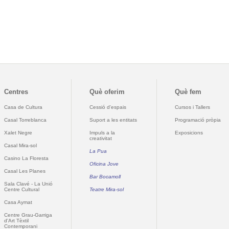
Centres
Què oferim
Què fem
Casa de Cultura
Cessió d'espais
Cursos i Tallers
Casal Torreblanca
Suport a les entitats
Programació pròpia
Xalet Negre
Impuls a la
Exposicions
creativitat
Casal Mira-sol
La Pua
Casino La Floresta
Oficina Jove
Casal Les Planes
Bar Bocamoll
Sala Clavé - La Unió
Centre Cultural
Teatre Mira-sol
Casa Aymat
Centre Grau-Garriga
d'Art Tèxtil
Contemporani