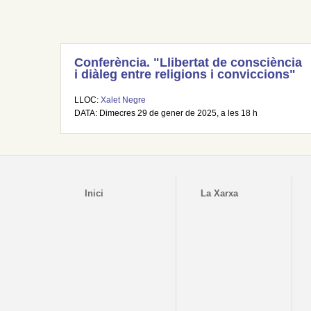
Conferència. "Llibertat de consciència
i diàleg entre religions i conviccions"
LLOC:
Xalet Negre
DATA: Dimecres 29 de gener de 2025, a les 18 h
Inici
La Xarxa