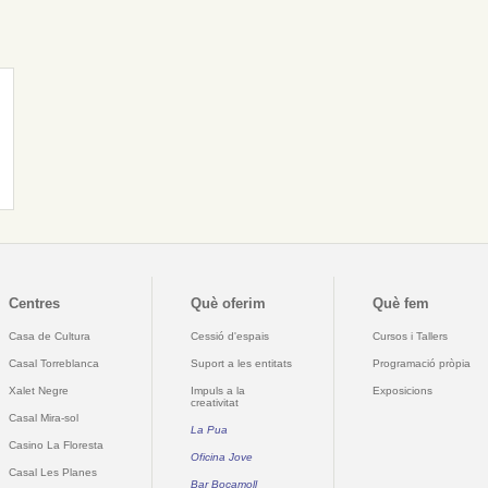
Centres
Què oferim
Què fem
Casa de Cultura
Cessió d'espais
Cursos i Tallers
Casal Torreblanca
Suport a les entitats
Programació pròpia
Xalet Negre
Impuls a la
Exposicions
creativitat
Casal Mira-sol
La Pua
Casino La Floresta
Oficina Jove
Casal Les Planes
Bar Bocamoll