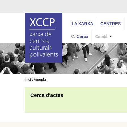
LA XARXA
CENTRES
Cerca
Català
Inici
Agenda
Cerca d'actes