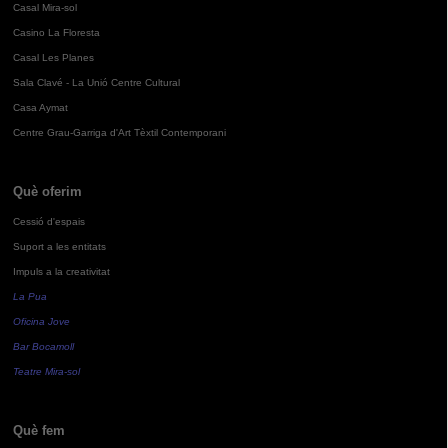
Casal Mira-sol
Casino La Floresta
Casal Les Planes
Sala Clavé - La Unió Centre Cultural
Casa Aymat
Centre Grau-Garriga d'Art Tèxtil Contemporani
Què oferim
Cessió d'espais
Suport a les entitats
Impuls a la creativitat
La Pua
Oficina Jove
Bar Bocamoll
Teatre Mira-sol
Què fem