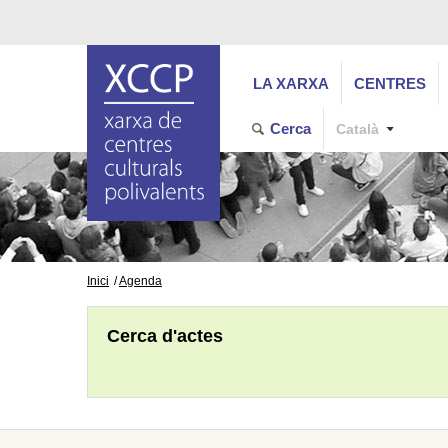
LA XARXA
CENTRES
Cerca
Català
Inici
Agenda
Cerca d'actes