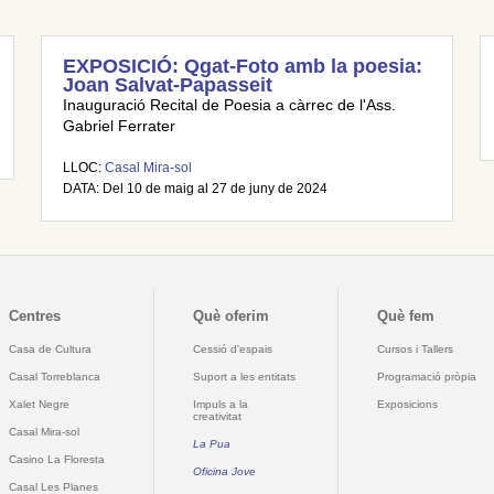
EXPOSICIÓ: Qgat-Foto amb la poesia:
Joan Salvat-Papasseit
Inauguració Recital de Poesia a càrrec de l'Ass.
Gabriel Ferrater
LLOC:
Casal Mira-sol
DATA: Del 10 de maig al 27 de juny de 2024
Centres
Què oferim
Què fem
Casa de Cultura
Cessió d'espais
Cursos i Tallers
Casal Torreblanca
Suport a les entitats
Programació pròpia
Xalet Negre
Impuls a la
Exposicions
creativitat
Casal Mira-sol
La Pua
Casino La Floresta
Oficina Jove
Casal Les Planes