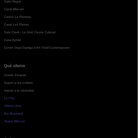
Xalet Negre
Casal Mira-sol
Casino La Floresta
Casal Les Planes
Sala Clavé - La Unió Centre Cultural
Casa Aymat
Centre Grau-Garriga d'Art Tèxtil Contemporani
Què oferim
Cessió d'espais
Suport a les entitats
Impuls a la creativitat
La Pua
Oficina Jove
Bar Bocamoll
Teatre Mira-sol