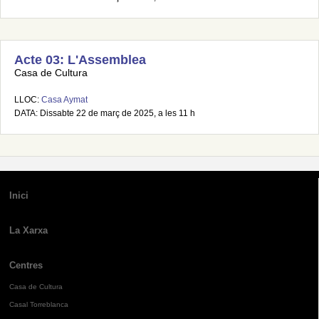
Acte 03: L'Assemblea
Casa de Cultura
LLOC:
Casa Aymat
DATA: Dissabte 22 de març de 2025, a les 11 h
Inici
La Xarxa
Centres
Casa de Cultura
Casal Torreblanca