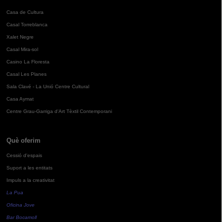
Casa de Cultura
Casal Torreblanca
Xalet Negre
Casal Mira-sol
Casino La Floresta
Casal Les Planes
Sala Clavé - La Unió Centre Cultural
Casa Aymat
Centre Grau-Garriga d'Art Tèxtil Contemporani
Què oferim
Cessió d'espais
Suport a les entitats
Impuls a la creativitat
La Pua
Oficina Jove
Bar Bocamoll