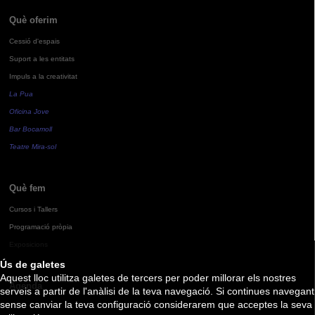
Què oferim
Cessió d'espais
Suport a les entitats
Impuls a la creativitat
La Pua
Oficina Jove
Bar Bocamoll
Teatre Mira-sol
Què fem
Cursos i Tallers
Programació pròpia
Exposicions
Ús de galetes
Aquest lloc utilitza galetes de tercers per poder millorar els nostres
Agenda
serveis a partir de l'anàlisi de la teva navegació. Si continues navegant
sense canviar la teva configuració considerarem que acceptes la seva