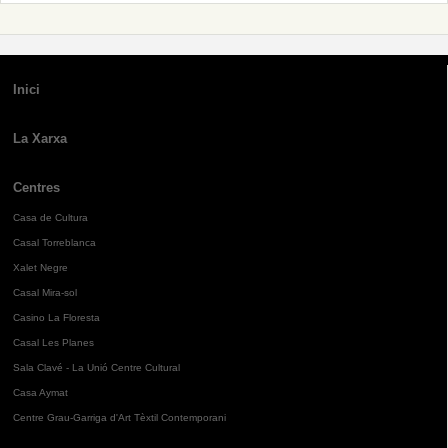
Inici
La Xarxa
Centres
Casa de Cultura
Casal Torreblanca
Xalet Negre
Casal Mira-sol
Casino La Floresta
Casal Les Planes
Sala Clavé - La Unió Centre Cultural
Casa Aymat
Centre Grau-Garriga d'Art Tèxtil Contemporani