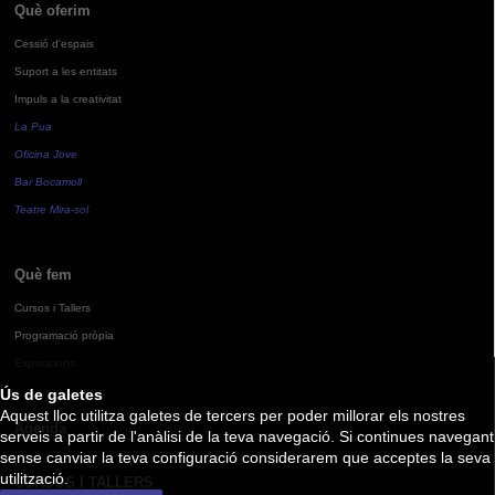
Què oferim
Cessió d'espais
Suport a les entitats
Impuls a la creativitat
La Pua
Oficina Jove
Bar Bocamoll
Teatre Mira-sol
Què fem
Cursos i Tallers
Programació pròpia
Exposicions
Ús de galetes
Aquest lloc utilitza galetes de tercers per poder millorar els nostres
Agenda
serveis a partir de l'anàlisi de la teva navegació. Si continues navegant
sense canviar la teva configuració considerarem que acceptes la seva
utilització.
CURSOS I TALLERS