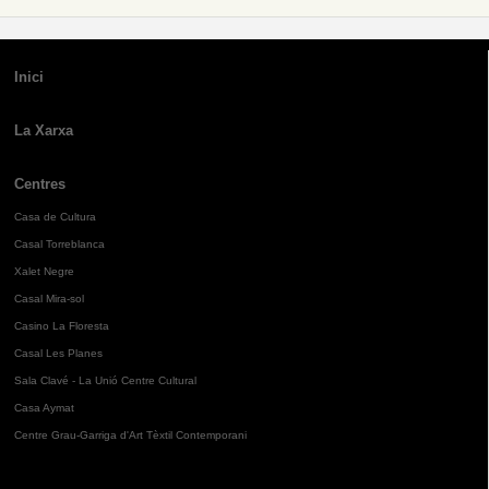
Inici
La Xarxa
Centres
Casa de Cultura
Casal Torreblanca
Xalet Negre
Casal Mira-sol
Casino La Floresta
Casal Les Planes
Sala Clavé - La Unió Centre Cultural
Casa Aymat
Centre Grau-Garriga d'Art Tèxtil Contemporani