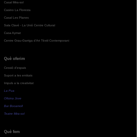
Casal Mira-sol
Casino La Floresta
Casal Les Planes
Sala Clavé - La Unió Centre Cultural
Casa Aymat
Centre Grau-Garriga d'Art Tèxtil Contemporani
Què oferim
Cessió d'espais
Suport a les entitats
Impuls a la creativitat
La Pua
Oficina Jove
Bar Bocamoll
Teatre Mira-sol
Què fem