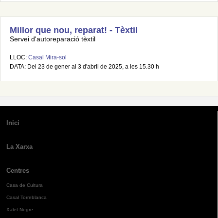
Millor que nou, reparat! - Tèxtil
Servei d'autoreparació tèxtil
LLOC:
Casal Mira-sol
DATA: Del 23 de gener al 3 d'abril de 2025, a les 15.30 h
Inici
La Xarxa
Centres
Casa de Cultura
Casal Torreblanca
Xalet Negre