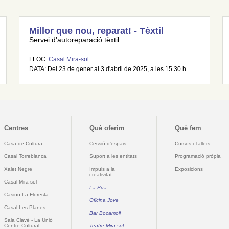
Millor que nou, reparat! - Tèxtil
Servei d'autoreparació tèxtil
LLOC:
Casal Mira-sol
DATA: Del 23 de gener al 3 d'abril de 2025, a les 15.30 h
Centres
Què oferim
Què fem
Casa de Cultura
Cessió d'espais
Cursos i Tallers
Casal Torreblanca
Suport a les entitats
Programació pròpia
Xalet Negre
Impuls a la
Exposicions
creativitat
Casal Mira-sol
La Pua
Casino La Floresta
Oficina Jove
Casal Les Planes
Bar Bocamoll
Sala Clavé - La Unió
Centre Cultural
Teatre Mira-sol