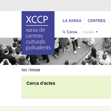
LA XARXA
CENTRES
Cerca
Català
Inici
Agenda
Cerca d'actes