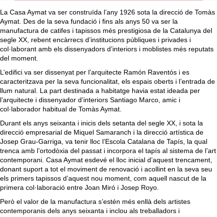
La Casa Aymat va ser construïda l’any 1926 sota la direcció de Tomàs
Aymat. Des de la seva fundació i fins als anys 50 va ser la
manufactura de catifes i tapissos més prestigiosa de la Catalunya del
segle XX, rebent encàrrecs d’institucions públiques i privades i
col·laborant amb els dissenyadors d’interiors i moblistes més reputats
del moment.
L’edifici va ser dissenyat per l’arquitecte Ramón Raventós i es
caracteritzava per la seva funcionalitat, els espais oberts i l’entrada de
llum natural. La part destinada a habitatge havia estat ideada per
l’arquitecte i dissenyador d’interiors Santiago Marco, amic i
col·laborador habitual de Tomàs Aymat.
Durant els anys seixanta i inicis dels setanta del segle XX, i sota la
direcció empresarial de Miquel Samaranch i la direcció artística de
Josep Grau-Garriga, va tenir lloc l’Escola Catalana de Tapís, la qual
trenca amb l’ortodòxia del passat i incorpora el tapís al sistema de l’art
contemporani. Casa Aymat esdevé el lloc inicial d’aquest trencament,
donant suport a tot el moviment de renovació i acollint en la seva seu
els primers tapissos d’aquest nou moment, com aquell nascut de la
primera col·laboració entre Joan Miró i Josep Royo.
Però el valor de la manufactura s’estén més enllà dels artistes
contemporanis dels anys seixanta i inclou als treballadors i