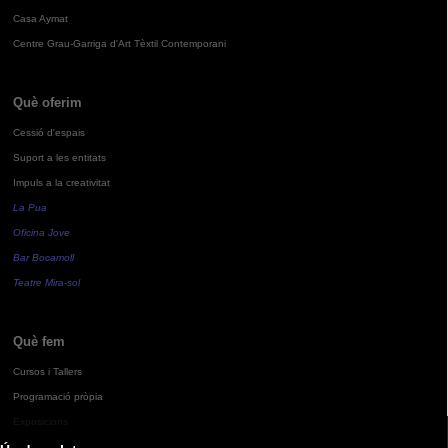
Casa Aymat
Centre Grau-Garriga d'Art Tèxtil Contemporani
Què oferim
Cessió d'espais
Suport a les entitats
Impuls a la creativitat
La Pua
Oficina Jove
Bar Bocamoll
Teatre Mira-sol
Què fem
Cursos i Tallers
Programació pròpia
Exposicions