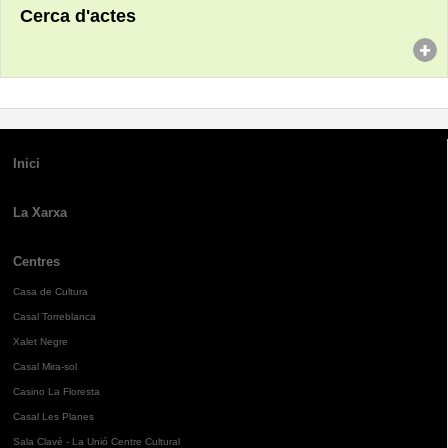
Cerca d'actes
Inici
La Xarxa
Centres
Casa de Cultura
Casal Torreblanca
Xalet Negre
Casal Mira-sol
Casino La Floresta
Casal Les Planes
Sala Clavé - La Unió Centre Cultural