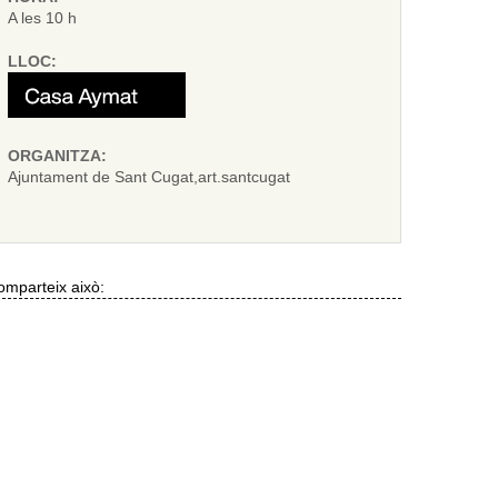
A les 10 h
LLOC:
ORGANITZA:
Ajuntament de Sant Cugat,art.santcugat
mparteix això: