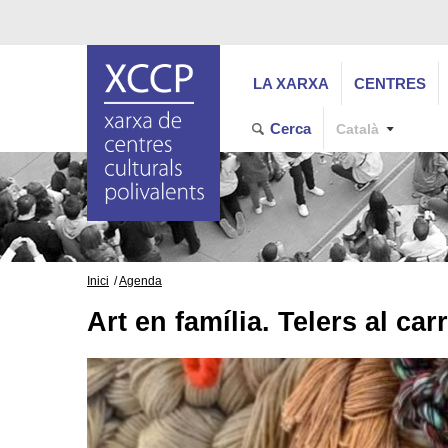
LA XARXA
CENTRES
Cerca
Català
Inici
Agenda
Art en família. Telers al car