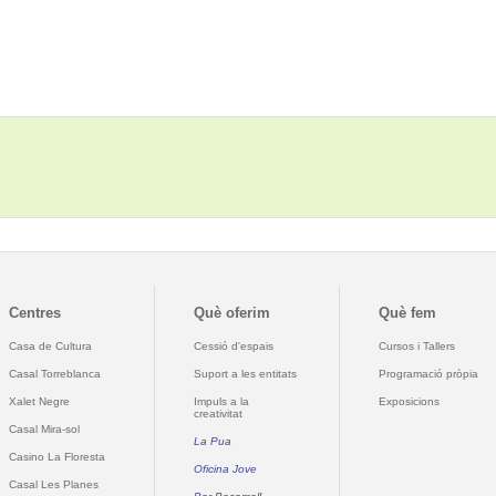
Centres
Què oferim
Què fem
Casa de Cultura
Cessió d'espais
Cursos i Tallers
Casal Torreblanca
Suport a les entitats
Programació pròpia
Xalet Negre
Impuls a la
Exposicions
creativitat
Casal Mira-sol
La Pua
Casino La Floresta
Oficina Jove
Casal Les Planes