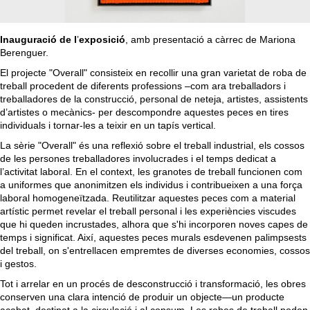
Inauguració de l
’
exposició
, amb presentació a càrrec de Mariona
Berenguer.
El projecte "Overall" consisteix en recollir una gran varietat de roba de
treball procedent de diferents professions –com ara treballadors i
treballadores de la construcció, personal de neteja, artistes, assistents
d’artistes o mecànics- per descompondre aquestes peces en tires
individuals i tornar-les a teixir en un tapís vertical.
La sèrie "Overall" és una reflexió sobre el treball industrial, els cossos
de les persones treballadores involucrades i el temps dedicat a
l’activitat laboral. En el context, les granotes de treball funcionen com
a uniformes que anonimitzen els individus i contribueixen a una força
laboral homogeneïtzada. Reutilitzar aquestes peces com a material
artístic permet revelar el treball personal i les experiències viscudes
que hi queden incrustades, alhora que s'hi incorporen noves capes de
temps i significat. Així, aquestes peces murals esdevenen palimpsests
del treball, on s'entrellacen empremtes de diverses economies, cossos
i gestos.
Tot i arrelar en un procés de desconstrucció i transformació, les obres
conserven una clara intenció de produir un objecte—un producte