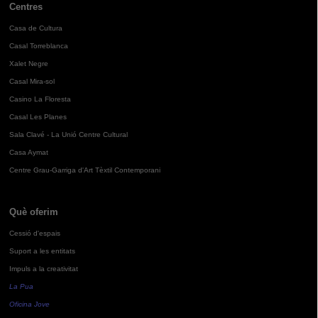
Centres
Casa de Cultura
Casal Torreblanca
Xalet Negre
Casal Mira-sol
Casino La Floresta
Casal Les Planes
Sala Clavé - La Unió Centre Cultural
Casa Aymat
Centre Grau-Garriga d'Art Tèxtil Contemporani
Què oferim
Cessió d'espais
Suport a les entitats
Impuls a la creativitat
La Pua
Oficina Jove