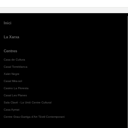
Inici
La Xarxa
Centres
Casa de Cultura
Casal Torreblanca
Xalet Negre
Casal Mira-sol
Casino La Floresta
Casal Les Planes
Sala Clavé - La Unió Centre Cultural
Casa Aymat
Centre Grau-Garriga d'Art Tèxtil Contemporani