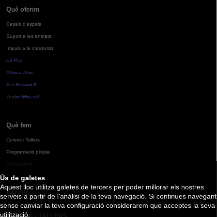
Què oferim
Cessió d'espais
Suport a les entitats
Impuls a la creativitat
La Pua
Oficina Jove
Bar Bocamoll
Teatre Mira-sol
Què fem
Cursos i Tallers
Programació pròpia
Exposicions
Ús de galetes
Aquest lloc utilitza galetes de tercers per poder millorar els nostres
Agenda
serveis a partir de l'anàlisi de la teva navegació. Si continues navegant
sense canviar la teva configuració considerarem que acceptes la seva
utilització.
CURSOS I TALLERS