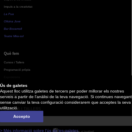
Impuls a la creativitat
La Pua
Oficina Jove
Bar Bocamoll
Teatre Mira-sol
Què fem
Cursos i Tallers
Programació pròpia
Exposicions
Ús de galetes
Aquest lloc utilitza galetes de tercers per poder millorar els nostres
Agenda
serveis a partir de l'anàlisi de la teva navegació. Si continues navegant
sense canviar la teva configuració considerarem que acceptes la seva
utilització.
CURSOS I TALLERS
Accepto
> Més informació sobre l'ús de les galetes
Subscriu-te al butlletí