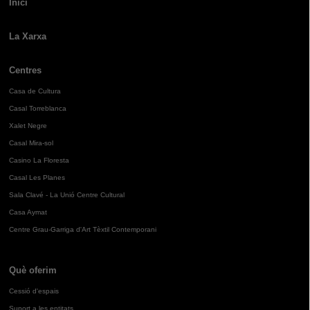
Inici
La Xarxa
Centres
Casa de Cultura
Casal Torreblanca
Xalet Negre
Casal Mira-sol
Casino La Floresta
Casal Les Planes
Sala Clavé - La Unió Centre Cultural
Casa Aymat
Centre Grau-Garriga d'Art Tèxtil Contemporani
Què oferim
Cessió d'espais
Suport a les entitats